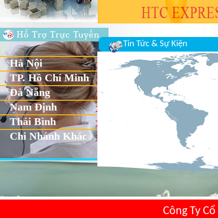
Tin Tức & Sự Kiện
Hà Nội
TP. Hồ Chí Minh
Đà Nẵng
Nam Định
Thái Bình
Chi Nhánh Khác
Công Ty Cổ