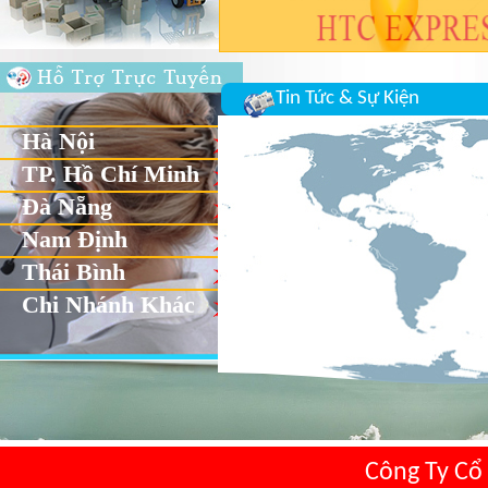
Tin Tức & Sự Kiện
Hà Nội
TP. Hồ Chí Minh
Đà Nẵng
Nam Định
Thái Bình
Chi Nhánh Khác
Công Ty Cổ